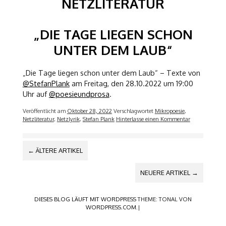
NETZLITERATUR
„DIE TAGE LIEGEN SCHON
UNTER DEM LAUB“
„Die Tage liegen schon unter dem Laub“ – Texte von
@StefanPlank
am Freitag, den 28.10.2022 um 19:00
Uhr auf
@poesieundprosa
.
Veröffentlicht am
Oktober 28, 2022
Verschlagwortet
Mikropoesie
,
Netzliteratur
,
Netzlyrik
,
Stefan Plank
Hinterlasse einen Kommentar
BEITRAGS-
←
ÄLTERE ARTIKEL
NAVIGATION
NEUERE ARTIKEL
→
DIESES BLOG LÄUFT MIT WORDPRESS
THEME: TONAL VON
WORDPRESS.COM
.|