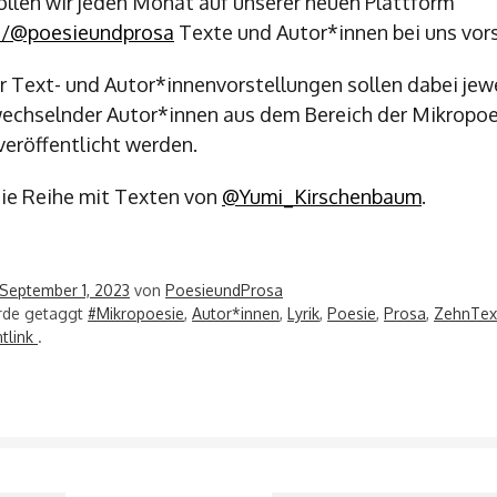
llen wir jeden Monat auf unserer neuen Plattform
us/@poesieundprosa
Texte und Autor*innen bei uns vors
 Text- und Autor*innenvorstellungen sollen dabei jew
echselnder Autor*innen aus dem Bereich der Mikropoe
veröffentlicht werden.
die Reihe mit Texten von
@Yumi_Kirschenbaum
.
September 1, 2023
von
PoesieundProsa
urde getaggt
#Mikropoesie
,
Autor*innen
,
Lyrik
,
Poesie
,
Prosa
,
ZehnTex
tlink
.