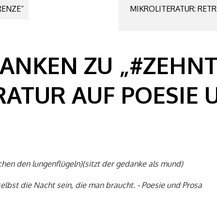
RENZE“
MIKROLITERATUR: RET
N
DANKEN ZU „
#ZEHNT
RATUR AUF POESIE 
chen den lungenflügeln)(sitzt der gedanke als mund)
selbst die Nacht sein, die man braucht. - Poesie und Prosa