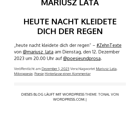
MARIUSZ LATA
HEUTE NACHT KLEIDETE
DICH DER REGEN
„heute nacht kleidete dich der regen“ –
#ZehnTexte
von
@mariusz_lata
am Dienstag, den 12. Dezember
2023 um 20.00 Uhr auf
@poesieundprosa
.
Veröffentlicht am
Dezember 1, 2023
Verschlagwortet
Mariusz Lata
,
Mikropoesie
,
Poesie
Hinterlasse einen Kommentar
DIESES BLOG LÄUFT MIT WORDPRESS
THEME: TONAL VON
WORDPRESS.COM
.|