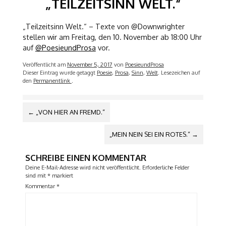
„TEILZEITSINN WELT.“
„Teilzeitsinn Welt.“ – Texte von @Downwrighter
stellen wir am Freitag, den 10. November ab 18:00 Uhr
auf
@PoesieundProsa
vor.
Veröffentlicht am
November 5, 2017
von
PoesieundProsa
Dieser Eintrag wurde getaggt
Poesie
,
Prosa
,
Sinn
,
Welt
. Lesezeichen auf
den
Permanentlink
.
ARTIKEL-
←
„VON HIER AN FREMD.“
NAVIGATION
„MEIN NEIN SEI EIN ROTES.“
→
SCHREIBE EINEN KOMMENTAR
Deine E-Mail-Adresse wird nicht veröffentlicht.
Erforderliche Felder
sind mit
*
markiert
Kommentar
*