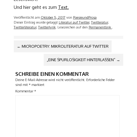
Und hier geht es zum
Text.
Veröffentlicht am
Oktober 5, 2017
von
PoesieundProsa
Dieser Eintrag wurde getaggt
Literatur auf Twitter
,
Twitteratur
,
Twitterliteratur
,
Twitterlyrik
. Lesezeichen auf den
Permanentlink
.
ARTIKEL-
←
MICROPOETRY: MIKROLITERATUR AUF TWITTER
NAVIGATION
„EINE SPURLOSIGKEIT HINTERLASSEN“
→
SCHREIBE EINEN KOMMENTAR
Deine E-Mail-Adresse wird nicht veröffentlicht.
Erforderliche Felder
sind mit
*
markiert
Kommentar
*