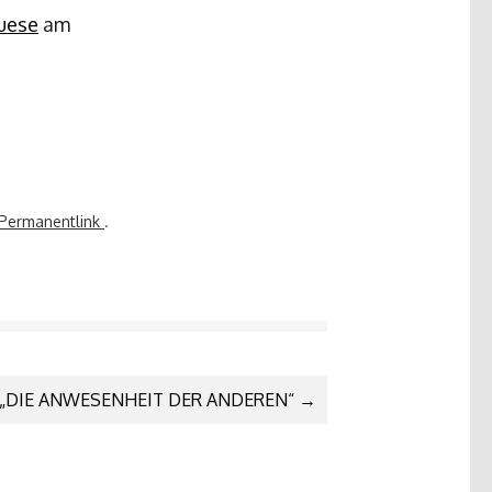
uese
am
Permanentlink
.
„DIE ANWESENHEIT DER ANDEREN“
→