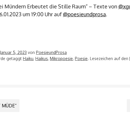
i Mündern Erbeutet die Stille Raum“ – Texte von
@xg
06.01.2023 um 19:00 Uhr auf
@poesieundprosa
.
Januar 5, 2023
von
PoesieundProsa
urde getaggt
Haiku
,
Haikus
,
Mikropoesie
,
Poesie
. Lesezeichen auf den
 MÜDE“
N